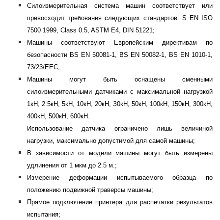
Силоизмерительная система машин соответствует или
превосходит требования следующих стандартов: S EN ISO
7500 1999, Class 0.5, ASTM E4, DIN 51221;
Машины соответствуют Европейским директивам по
безопасности BS EN 50081-1, BS EN 50082-1, BS EN 1010-1,
73/23/EEC;
Машины могут быть оснащены сменными
силоизмерительными датчиками с максимальной нагрузкой
1кН, 2.5кН, 5кН, 10кН, 20кН, З0кН, 50кН, 100кН, 150кН, 300кН,
400кН, 500кН, 600кН.
Использование датчика ограничено лишь величиной
нагрузки, максимально допустимой для самой машины;
В зависимости от модели машины могут быть измерены
удлинения от 1 мкм до 2.5 м.;
Измерение деформации испытываемого образца по
положению подвижной траверсы машины;
Прямое подключение принтера для распечатки результатов
испытания;